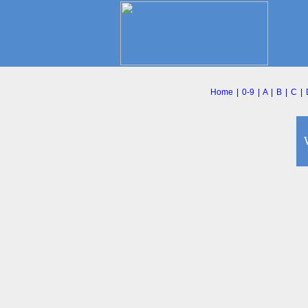
Home
|
0-9
|
A
|
B
|
C
|