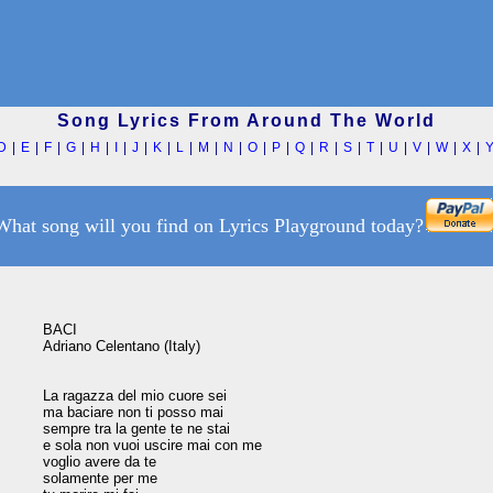
Song Lyrics From Around The World
D
|
E
|
F
|
G
|
H
|
I
|
J
|
K
|
L
|
M
|
N
|
O
|
P
|
Q
|
R
|
S
|
T
|
U
|
V
|
W
|
X
|
What song will you find on Lyrics Playground today?
BACI

Adriano Celentano (Italy)

La ragazza del mio cuore sei

ma baciare non ti posso mai

sempre tra la gente te ne stai

e sola non vuoi uscire mai con me

voglio avere da te

solamente per me
