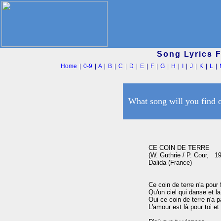
Song Lyrics 
Home
|
0-9
|
A
|
B
|
C
|
D
|
E
|
F
|
G
|
H
|
I
|
J
|
K
|
L
|
What song will you find 
CE COIN DE TERRE

(W. Guthrie / P. Cour,   19
Dalida (France)

Ce coin de terre n'a pour f
Qu'un ciel qui danse et l
Oui ce coin de terre n'a pa
L'amour est là pour toi et 