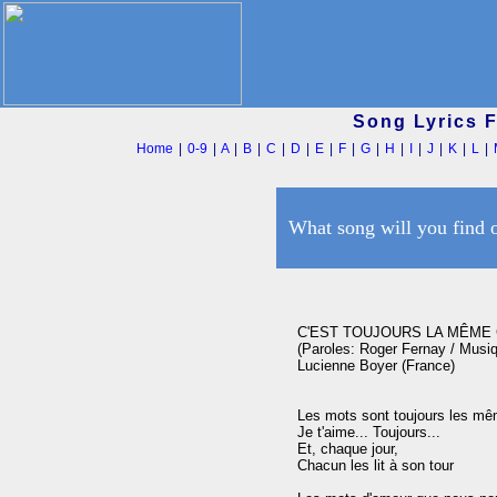
Song Lyrics 
Home
|
0-9
|
A
|
B
|
C
|
D
|
E
|
F
|
G
|
H
|
I
|
J
|
K
|
L
|
What song will you find 
C'EST TOUJOURS LA MÊME
(Paroles: Roger Fernay / Musiqu
Lucienne Boyer (France)

Les mots sont toujours les mê
Je t'aime... Toujours...

Et, chaque jour,

Chacun les lit à son tour
