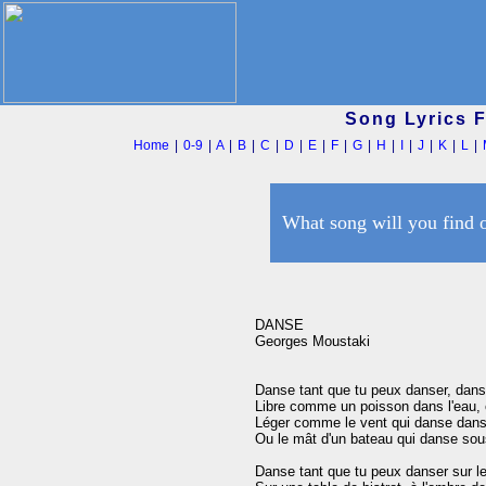
Song Lyrics 
Home
|
0-9
|
A
|
B
|
C
|
D
|
E
|
F
|
G
|
H
|
I
|
J
|
K
|
L
|
What song will you find 
DANSE

Georges Moustaki

Danse tant que tu peux danser, danse 
Libre comme un poisson dans l'eau, 
Léger comme le vent qui danse dans 
Ou le mât d'un bateau qui danse sous
Danse tant que tu peux danser sur les