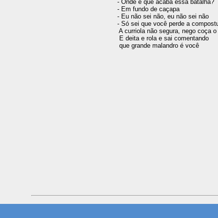
- Onde é que acaba essa batalha? 

- Em fundo de caçapa 

- Eu não sei não, eu não sei não 

- Só sei que você perde a compostu
 A curriola não segura, nego coça o 
 E deita e rola e sai comentando 
