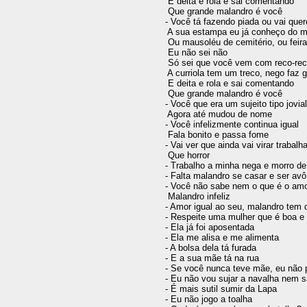
 E deita e rola e sai comentando 

 Que grande malandro é você 

- Você tá fazendo piada ou vai quere
 A sua estampa eu já conheço do mu
 Ou mausoléu de cemitério, ou feira 
 Eu não sei não 

 Só sei que você vem com reco-reco
 A curriola tem um treco, nego faz ga
 E deita e rola e sai comentando 

 Que grande malandro é você 

- Você que era um sujeito tipo jovial 
 Agora até mudou de nome 

- Você infelizmente continua igual 

 Fala bonito e passa fome 

- Vai ver que ainda vai virar trabalha
 Que horror 

- Trabalho a minha nega e morro de 
- Falta malandro se casar e ser avô 
- Você não sabe nem o que é o amor
 Malandro infeliz 

- Amor igual ao seu, malandro tem q
- Respeite uma mulher que é boa e 
- Ela já foi aposentada 

- Ela me alisa e me alimenta 

- A bolsa dela tá furada 

- E a sua mãe tá na rua 

- Se você nunca teve mãe, eu não p
- Eu não vou sujar a navalha nem sa
- É mais sutil sumir da Lapa 

- Eu não jogo a toalha 
