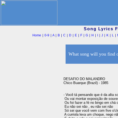
Song Lyrics 
Home
|
0-9
|
A
|
B
|
C
|
D
|
E
|
F
|
G
|
H
|
I
|
J
|
K
|
L
|
What song will you find 
DESAFIO DO MALANDRO

Chico Buarque (Brazil) - 1985

- Você tá pensando que é da alta so
 Ou vai montar exposição de souveni
 Ou foi fazer a fé no bingo em chá d
 Eu não sei não , eu não sei não 

 Só sei que você vem com five o'cloc
 A curriola leva um choque, nego nã