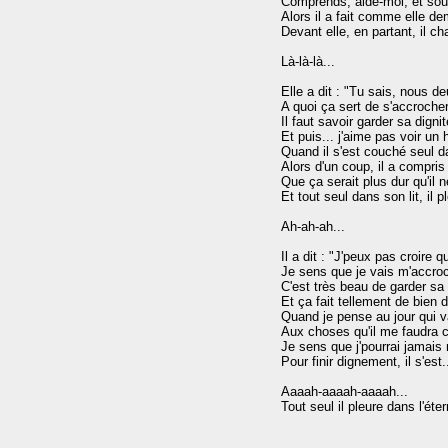
Comprends, aide-moi, et souri
Alors il a fait comme elle dem
Devant elle, en partant, il cha
Là-là-là...

Elle a dit : "Tu sais, nous deux
A quoi ça sert de s'accrocher
Il faut savoir garder sa dignité
Et puis... j'aime pas voir un 
Quand il s'est couché seul da
Alors d'un coup, il a compris

Que ça serait plus dur qu'il n
Et tout seul dans son lit, il ple
Ah-ah-ah...

Il a dit : "J'peux pas croire que
Je sens que je vais m'accroch
C'est très beau de garder sa d
Et ça fait tellement de bien de
Quand je pense au jour qui va
Aux choses qu'il me faudra c
Je sens que j'pourrai jamais m
Pour finir dignement, il s'est..
Aaaah-aaaah-aaaah...
