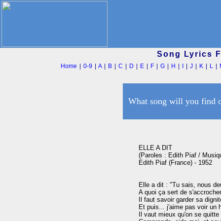
Song Lyrics 
Home
|
0-9
|
A
|
B
|
C
|
D
|
E
|
F
|
G
|
H
|
I
|
J
|
K
|
L
|
What song will you find 
ELLE A DIT

(Paroles : Edith Piaf / Musiq
Edith Piaf (France) - 1952

Elle a dit : "Tu sais, nous deux
A quoi ça sert de s'accrocher
Il faut savoir garder sa dignité
Et puis... j'aime pas voir un 
Il vaut mieux qu'on se quitte