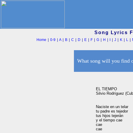
Song Lyrics 
Home
|
0-9
|
A
|
B
|
C
|
D
|
E
|
F
|
G
|
H
|
I
|
J
|
K
|
L
|
What song will you find 
EL TIEMPO

Silvio Rodríguez (Cub
Naciste en un telar

tu padre es tejedor

tus hijos tejerán

y el tiempo cae

cae

cae
