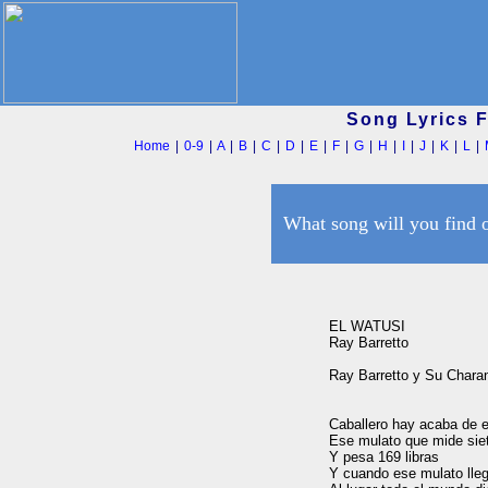
Song Lyrics 
Home
|
0-9
|
A
|
B
|
C
|
D
|
E
|
F
|
G
|
H
|
I
|
J
|
K
|
L
|
What song will you find 
EL WATUSI

Ray Barretto

Ray Barretto y Su Chara
Caballero hay acaba de e
Ese mulato que mide siet
Y pesa 169 libras

Y cuando ese mulato lleg