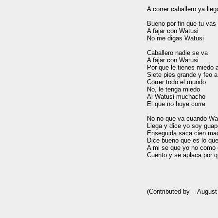
A correr caballero ya lleg
Bueno por fin que tu vas

A fajar con Watusi

No me digas Watusi

Caballero nadie se va

A fajar con Watusi

Por que le tienes miedo a
Siete pies grande y feo a

Correr todo el mundo

No, le tenga miedo

Al Watusi muchacho

El que no huye corre

No no que va cuando Wat
Llega y dice yo soy guap
Enseguida saca cien mac
Dice bueno que es lo que
A mi se que yo no como 
Cuento y se aplaca por qu
(Contributed by  - August 