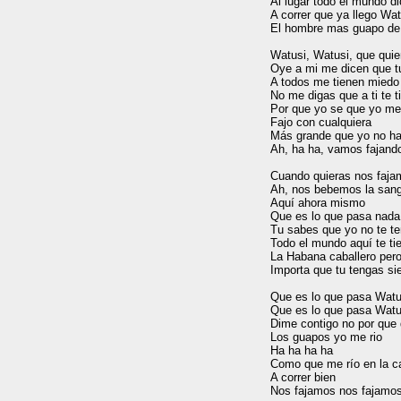
Al lugar todo el mundo di
A correr que ya llego Wat
El hombre mas guapo de
Watusi, Watusi, que quie
Oye a mi me dicen que tu
A todos me tienen miedo

No me digas que a ti te t
Por que yo se que yo me
Fajo con cualquiera

Más grande que yo no ha
Ah, ha ha, vamos fajando
Cuando quieras nos faja
Ah, nos bebemos la sang
Aquí ahora mismo

Que es lo que pasa nada

Tu sabes que yo no te te
Todo el mundo aquí te ti
La Habana caballero pero
Importa que tu tengas sie
Que es lo que pasa Watus
Que es lo que pasa Watus
Dime contigo no por que 
Los guapos yo me rio

Ha ha ha ha

Como que me río en la ca
A correr bien

Nos fajamos nos fajamos