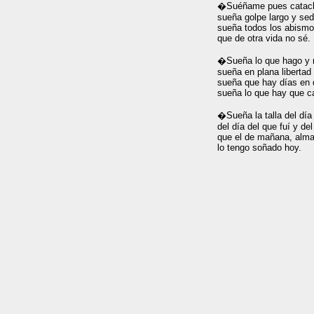
�Suéñame pues catacl
sueña golpe largo y sed
sueña todos los abismo
que de otra vida no sé.

�Sueña lo que hago y n
sueña en plana libertad

sueña que hay días en q
sueña lo que hay que cal
�Sueña la talla del día

del día del que fuí y del
que el de mañana, alma