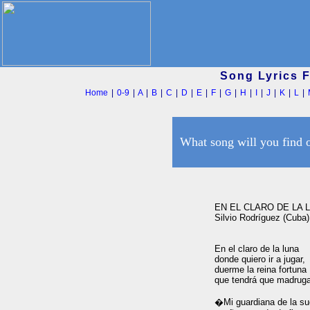
Song Lyrics 
Home
|
0-9
|
A
|
B
|
C
|
D
|
E
|
F
|
G
|
H
|
I
|
J
|
K
|
L
|
What song will you find 
EN EL CLARO DE LA L
Silvio Rodríguez (Cuba)

En el claro de la luna

donde quiero ir a jugar,

duerme la reina fortuna

que tendrá que madrugar
�Mi guardiana de la sue