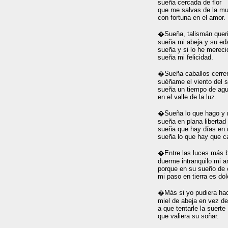
sueña cercada de flor

que me salvas de la mue
con fortuna en el amor.

�Sueña, talismán queri
sueña mi abeja y su eda
sueña y si lo he merecid
sueña mi felicidad.

�Sueña caballos cerrer
suéñame el viento del su
sueña un tiempo de agu
en el valle de la luz.

�Sueña lo que hago y n
sueña en plana libertad

sueña que hay días en q
sueña lo que hay que cal
�Entre las luces más be
duerme intranquilo mi a
porque en su sueño de e
mi paso en tierra es dolo
�Más si yo pudiera hac
miel de abeja en vez de 
a que tentarle la suerte

que valiera su soñar.
