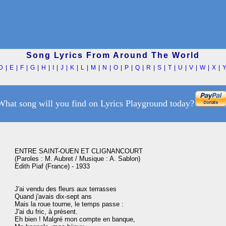
Song Lyrics From Around The World
D
|
E
|
F
|
G
|
H
|
I
|
J
|
K
|
L
|
M
|
N
|
O
|
P
|
Q
|
R
|
S
|
T
|
U
|
V
|
W
|
X
|
What song will you find on Lyrics Playground today?
ENTRE SAINT-OUEN ET CLIGNANCOURT

(Paroles : M. Aubret / Musique : A. Sablon)

Edith Piaf (France) - 1933

J'ai vendu des fleurs aux terrasses

Quand j'avais dix-sept ans

Mais la roue tourne, le temps passe :

J'ai du fric, à présent.

Eh bien ! Malgré mon compte en banque,
