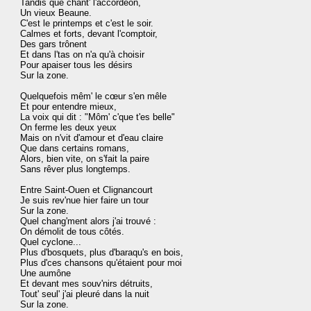
Tandis que chant' l'accordéon,

Un vieux Beaune.

C'est le printemps et c'est le soir.

Calmes et forts, devant l'comptoir,

Des gars trônent

Et dans l'tas on n'a qu'à choisir

Pour apaiser tous les désirs

Sur la zone.

Quelquefois mêm' le cœur s'en mêle

Et pour entendre mieux,

La voix qui dit : "Môm' c'que t'es belle"

On ferme les deux yeux

Mais on n'vit d'amour et d'eau claire

Que dans certains romans,

Alors, bien vite, on s'fait la paire

Sans rêver plus longtemps.

Entre Saint-Ouen et Clignancourt

Je suis rev'nue hier faire un tour

Sur la zone.

Quel chang'ment alors j'ai trouvé :

On démolit de tous côtés.

Quel cyclone...

Plus d'bosquets, plus d'baraqu's en bois,

Plus d'ces chansons qu'étaient pour moi

Une aumône

Et devant mes souv'nirs détruits,

Tout' seul' j'ai pleuré dans la nuit
