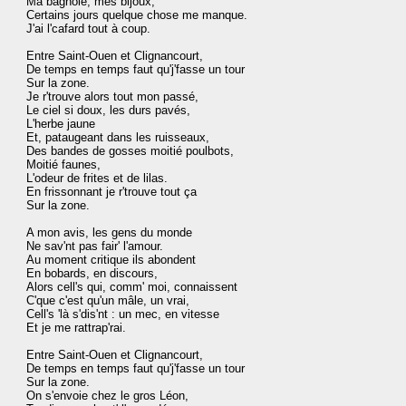
Ma bagnole, mes bijoux,

Certains jours quelque chose me manque.

J'ai l'cafard tout à coup.

Entre Saint-Ouen et Clignancourt,

De temps en temps faut qu'j'fasse un tour

Sur la zone.

Je r'trouve alors tout mon passé,

Le ciel si doux, les durs pavés,

L'herbe jaune

Et, pataugeant dans les ruisseaux,

Des bandes de gosses moitié poulbots,

Moitié faunes,

L'odeur de frites et de lilas.

En frissonnant je r'trouve tout ça

Sur la zone.

A mon avis, les gens du monde

Ne sav'nt pas fair' l'amour.

Au moment critique ils abondent

En bobards, en discours,

Alors cell's qui, comm' moi, connaissent

C'que c'est qu'un mâle, un vrai,

Cell's 'là s'dis'nt : un mec, en vitesse

Et je me rattrap'rai.

Entre Saint-Ouen et Clignancourt,

De temps en temps faut qu'j'fasse un tour

Sur la zone.

On s'envoie chez le gros Léon,
