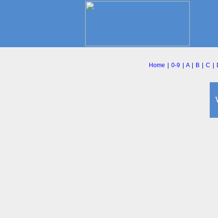
Home
|
0-9
|
A
|
B
|
C
|