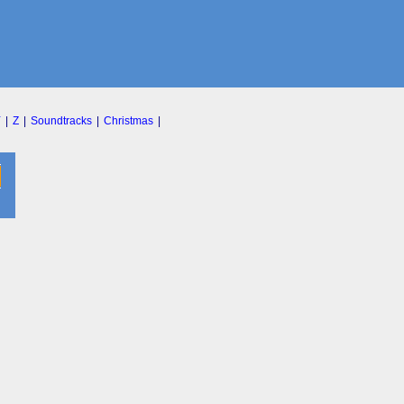
Y
|
Z
|
Soundtracks
|
Christmas
|