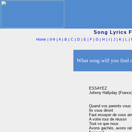
Song Lyrics 
Home
|
0-9
|
A
|
B
|
C
|
D
|
E
|
F
|
G
|
H
|
I
|
J
|
K
|
L
|
What song will you find 
ESSAYEZ

Johnny Hallyday (France)
Quand vos parents vous q
Ils vous diront

Faut essayer de vous aim
A votre tour de réussir

Tout ce que nous

Avons gachés, avons rat