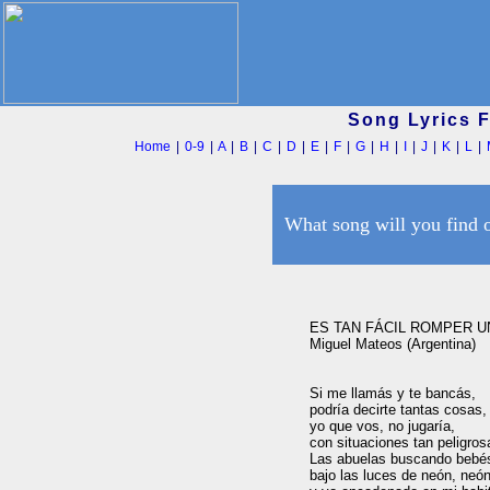
Song Lyrics 
Home
|
0-9
|
A
|
B
|
C
|
D
|
E
|
F
|
G
|
H
|
I
|
J
|
K
|
L
|
What song will you find 
ES TAN FÁCIL ROMPER U
Miguel Mateos (Argentina)

Si me llamás y te bancás,

podría decirte tantas cosas,

yo que vos, no jugaría,

con situaciones tan peligrosa
Las abuelas buscando bebés
bajo las luces de neón, neón,