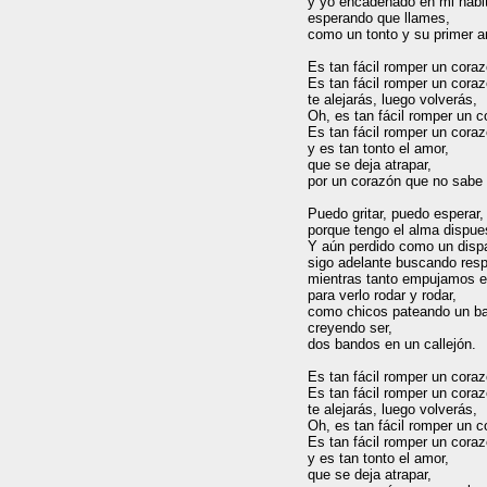
y yo encadenado en mi habit
esperando que llames,

como un tonto y su primer am
Es tan fácil romper un coraz
Es tan fácil romper un coraz
te alejarás, luego volverás,

Oh, es tan fácil romper un c
Es tan fácil romper un coraz
y es tan tonto el amor,

que se deja atrapar,

por un corazón que no sabe 
Puedo gritar, puedo esperar,

porque tengo el alma dispues
Y aún perdido como un dispar
sigo adelante buscando resp
mientras tanto empujamos e
para verlo rodar y rodar,

como chicos pateando un bal
creyendo ser,

dos bandos en un callejón.

Es tan fácil romper un coraz
Es tan fácil romper un coraz
te alejarás, luego volverás,

Oh, es tan fácil romper un c
Es tan fácil romper un coraz
y es tan tonto el amor,

que se deja atrapar,
