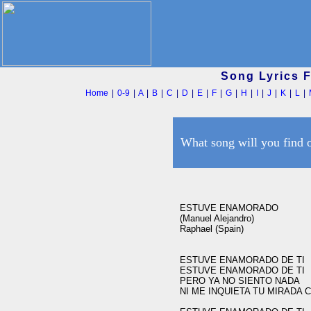
Song Lyrics 
Home
|
0-9
|
A
|
B
|
C
|
D
|
E
|
F
|
G
|
H
|
I
|
J
|
K
|
L
|
What song will you find 
ESTUVE ENAMORADO

(Manuel Alejandro)

Raphael (Spain)

ESTUVE ENAMORADO DE TI

ESTUVE ENAMORADO DE TI

PERO YA NO SIENTO NADA

NI ME INQUIETA TU MIRADA 