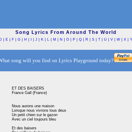
Song Lyrics From Around The World
D
|
E
|
F
|
G
|
H
|
I
|
J
|
K
|
L
|
M
|
N
|
O
|
P
|
Q
|
R
|
S
|
T
|
U
|
V
|
W
|
X
|
What song will you find on Lyrics Playground today?
ET DES BAISERS

France Gall (France)

Nous aurons une maison

Lorsque nous vivrons tous deux

Un petit chien sur le gazon

Avec un ciel toujours bleu

Et des baisers
