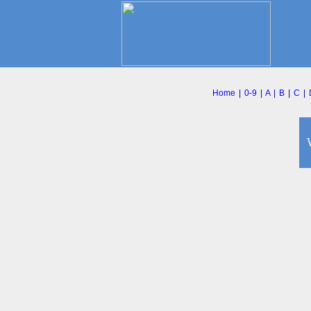
Home
|
0-9
|
A
|
B
|
C
|