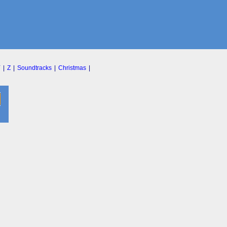
Y
|
Z
|
Soundtracks
|
Christmas
|