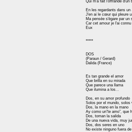
Qui m'a fait l'offrande d'un
En les regardants dans un 
J'en ai le cœur qui pleure un
Ma pensée s'égare par un s
Car cet amour je l'ai conn
Eux

*****

DOS

(Paraun / Gerard)

Dalida (France)

Es tan grande el amor

Que brilla en su mirada

Que parece una llama

Que ilumina a los... 

Dos, en su amor profundo

Solos por el mundo, solos 
Dos, la mano en la mano

Ay como un”te amo”, que ha
Dos, toman la salida

De una nueva vida, muy jun
Dos, dos seres en uno

No existe ninguno fuera de 