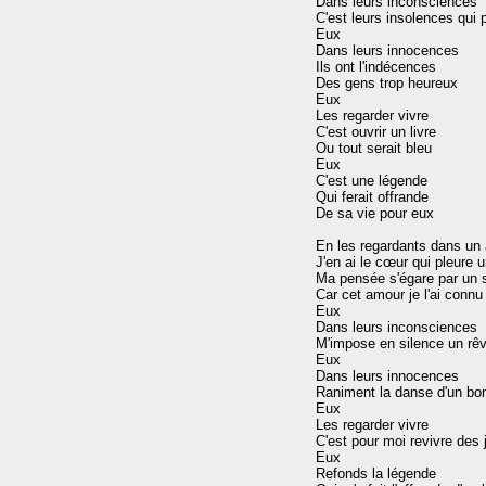
Dans leurs inconsciences

C'est leurs insolences qui p
Eux

Dans leurs innocences

Ils ont l'indécences

Des gens trop heureux

Eux

Les regarder vivre

C'est ouvrir un livre

Ou tout serait bleu

Eux

C'est une légende

Qui ferait offrande

De sa vie pour eux

En les regardants dans un 
J'en ai le cœur qui pleure un
Ma pensée s'égare par un s
Car cet amour je l'ai conn
Eux

Dans leurs inconsciences

M'impose en silence un rêv
Eux

Dans leurs innocences

Raniment la danse d'un bon
Eux

Les regarder vivre

C'est pour moi revivre des j
Eux

Refonds la légende
