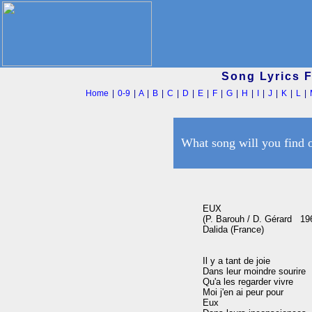
Song Lyrics 
Home
|
0-9
|
A
|
B
|
C
|
D
|
E
|
F
|
G
|
H
|
I
|
J
|
K
|
L
|
What song will you find 
EUX

(P. Barouh / D. Gérard   196
Dalida (France)

Il y a tant de joie

Dans leur moindre sourire

Qu'a les regarder vivre

Moi j'en ai peur pour

Eux
