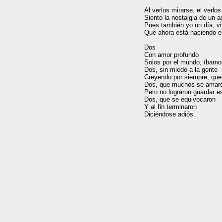
Al verlos mirarse, el verlo
Siento la nostalgia de un ad
Pues también yo un día, viví
Que ahora está naciendo en
Dos 

Con amor profundo

Solos por el mundo, íbamos
Dos, sin miedo a la gente

Creyendo por siempre, quer
Dos, que muchos se amaro
Pero no lograron guardar e
Dos, que se equivocaron

Y al fin terminaron
