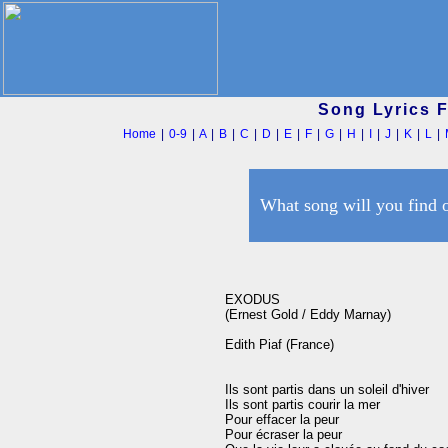
Song Lyrics 
Home
|
0-9
|
A
|
B
|
C
|
D
|
E
|
F
|
G
|
H
|
I
|
J
|
K
|
L
|
What song will you find 
EXODUS  

(Ernest Gold / Eddy Marnay)

Edith Piaf (France)

Ils sont partis dans un soleil d'hiver

Ils sont partis courir la mer

Pour effacer la peur

Pour écraser la peur
