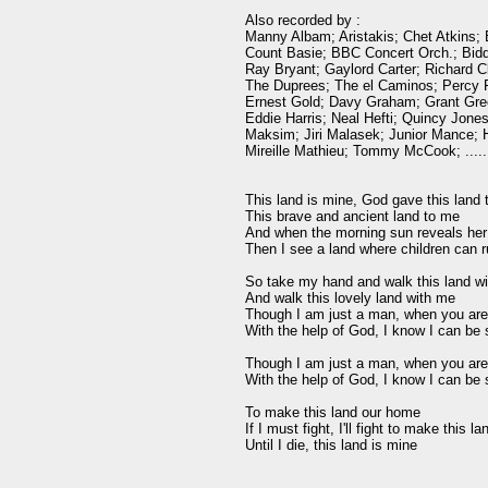
Also recorded by :

Manny Albam; Aristakis; Chet Atkins; 
Count Basie; BBC Concert Orch.; Bidd
Ray Bryant; Gaylord Carter; Richard C
The Duprees; The el Caminos; Percy Fa
Ernest Gold; Davy Graham; Grant Gree
Eddie Harris; Neal Hefti; Quincy Jones
Maksim; Jiri Malasek; Junior Mance; 
Mireille Mathieu; Tommy McCook; .....
This land is mine, God gave this land 
This brave and ancient land to me

And when the morning sun reveals her h
Then I see a land where children can ru
So take my hand and walk this land wi
And walk this lovely land with me

Though I am just a man, when you are
With the help of God, I know I can be s
Though I am just a man, when you are
With the help of God, I know I can be s
To make this land our home

If I must fight, I'll fight to make this l
Until I die, this land is mine
