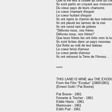
Que la vie leur a clouée au fond du coe
Ils sont partis en croyant aux moisson
Du vieux pays de leurs chansons

Le coeur chantant d'espoir

Le coeur hurlant d'espoir

Ils ont repris le chemin de leur mémoire
Ils ont pleuré les larmes de la mer

Ils ont versé tant de prières

"Délivrez-nous, nos frères

Délivrez-nous, nos frères!"

Que leurs frères les ont tirés vers la lu
Ils sont là-bas dans un pays nouveau

Qui flotte au mât de leur bateau

Le coeur brisé d'amour

Le coeur perdu d'amour

Ils ont retrouvé la Terre de l'Amour.... 

*****

THIS LAND IS MINE aka THE EXOD
From the Film "Exodus" (1960/1961)

(Ernest Gold / Pat Boone)

Pat Boone - 1961

Ferrante & Teicher - 1961

Eddie Harris - 1961

Mantovani - 1961

Edith Piaf - 1961
