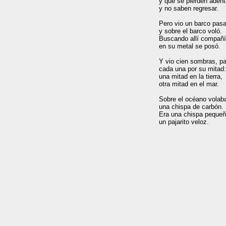
y que se pierden adentr
y no saben regresar.

Pero vio un barco pasa
y sobre el barco voló.

Buscando allí compañí
en su metal se posó.

Y vio cien sombras, par
cada una por su mitad:
una mitad en la tierra,

otra mitad en el mar.

Sobre el océano volaba
una chispa de carbón.

Era una chispa pequeña