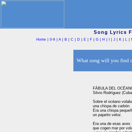
Song Lyrics 
Home
|
0-9
|
A
|
B
|
C
|
D
|
E
|
F
|
G
|
H
|
I
|
J
|
K
|
L
|
What song will you find 
FÁBULA DEL OCÉANO
Silvio Rodríguez (Cuba)
Sobre el océano volaba
una chispa de carbón.

Era una chispa pequeña
un pajarito veloz.

Era una de esas aves

que cogen mar por vola