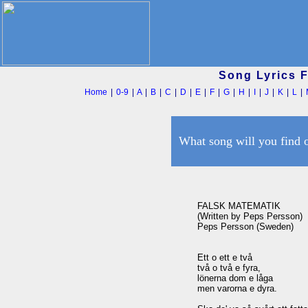
Song Lyrics 
Home
|
0-9
|
A
|
B
|
C
|
D
|
E
|
F
|
G
|
H
|
I
|
J
|
K
|
L
|
What song will you find 
FALSK MATEMATIK

(Written by Peps Persson)

Peps Persson (Sweden)

Ett o ett e två

två o två e fyra, 

lönerna dom e låga 

men varorna e dyra. 
