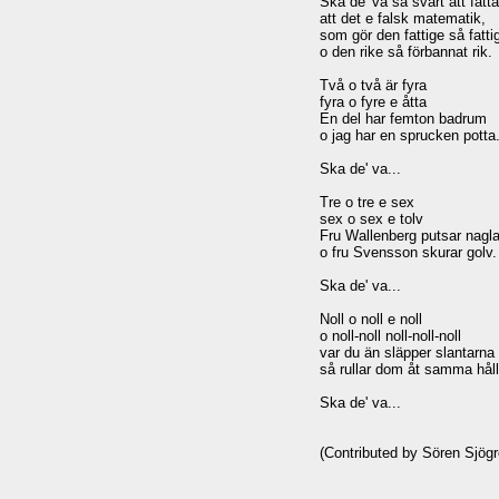
Ska de' va så svårt att fatta
att det e falsk matematik,

som gör den fattige så fattig
o den rike så förbannat rik.

Två o två är fyra

fyra o fyre e åtta

En del har femton badrum

o jag har en sprucken potta.
Ska de' va...

Tre o tre e sex

sex o sex e tolv

Fru Wallenberg putsar nagla
o fru Svensson skurar golv.

Ska de' va...

Noll o noll e noll

o noll-noll noll-noll-noll

var du än släpper slantarna

så rullar dom åt samma håll.
Ska de' va...
