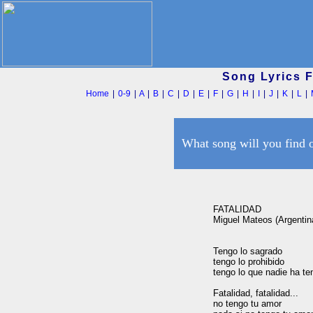
Song Lyrics 
Home
|
0-9
|
A
|
B
|
C
|
D
|
E
|
F
|
G
|
H
|
I
|
J
|
K
|
L
|
What song will you find 
FATALIDAD

Miguel Mateos (Argentina
Tengo lo sagrado

tengo lo prohibido

tengo lo que nadie ha ten
Fatalidad, fatalidad...

no tengo tu amor
