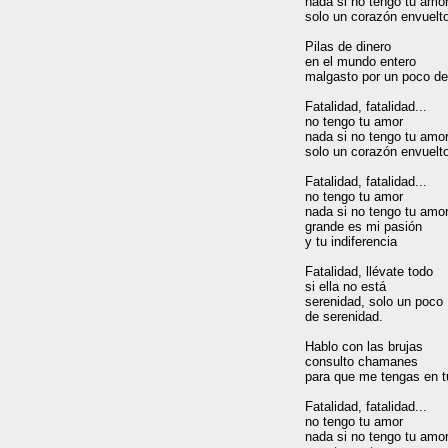
nada si no tengo tu amor
solo un corazón envuelto
Pilas de dinero

en el mundo entero

malgasto por un poco de 
Fatalidad, fatalidad...

no tengo tu amor

nada si no tengo tu amor
solo un corazón envuelto
Fatalidad, fatalidad...

no tengo tu amor

nada si no tengo tu amor
grande es mi pasión

y tu indiferencia

Fatalidad, llévate todo

si ella no está

serenidad, solo un poco

de serenidad.

Hablo con las brujas

consulto chamanes

para que me tengas en t
Fatalidad, fatalidad...

no tengo tu amor

nada si no tengo tu amor