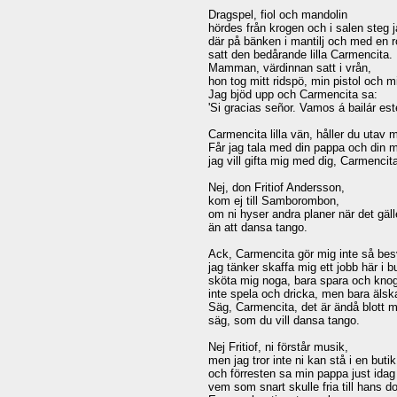
Dragspel, fiol och mandolin

hördes från krogen och i salen steg ja
där på bänken i mantilj och med en r
satt den bedårande lilla Carmencita.

Mamman, värdinnan satt i vrån,

hon tog mitt ridspö, min pistol och m
Jag bjöd upp och Carmencita sa:

'Si gracias señor. Vamos á bailár este
Carmencita lilla vän, håller du utav m
Får jag tala med din pappa och din 
jag vill gifta mig med dig, Carmencita
Nej, don Fritiof Andersson,

kom ej till Samborombon,

om ni hyser andra planer när det gälle
än att dansa tango.

Ack, Carmencita gör mig inte så besv
jag tänker skaffa mig ett jobb här i bu
sköta mig noga, bara spara och knog
inte spela och dricka, men bara älska
Säg, Carmencita, det är ändå blott m
säg, som du vill dansa tango.

Nej Fritiof, ni förstår musik,

men jag tror inte ni kan stå i en butik

och förresten sa min pappa just idag 
vem som snart skulle fria till hans dot