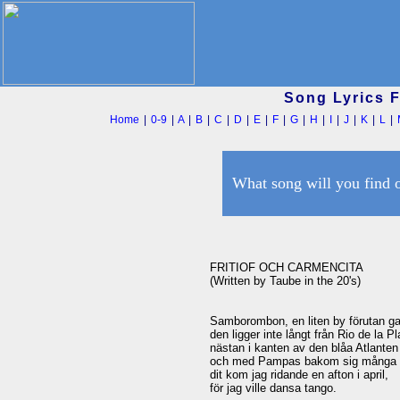
Song Lyrics 
Home
|
0-9
|
A
|
B
|
C
|
D
|
E
|
F
|
G
|
H
|
I
|
J
|
K
|
L
|
What song will you find 
FRITIOF OCH CARMENCITA

(Written by Taube in the 20's)

Samborombon, en liten by förutan gat
den ligger inte långt från Rio de la Pla
nästan i kanten av den blåa Atlanten

och med Pampas bakom sig många hu
dit kom jag ridande en afton i april,

för jag ville dansa tango.
