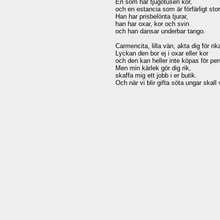
En som har tjugotusen kor,

och en estancia som är förfärligt stor.
Han har prisbelönta tjurar,

han har oxar, kor och svin

och han dansar underbar tango.

Carmencita, lilla vän, akta dig för rik
Lyckan den bor ej i oxar eller kor

och den kan heller inte köpas för pen
Men min kärlek gör dig rik,

skaffa mig ett jobb i er butik.
