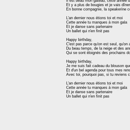
Il est beau mon gâteau, cette année un
Et y a plus de bougies et je vais dîne
En bonne compagnie, la speakerine ce 
L'an dernier nous étions toi et moi

Cette année tu manques à mon gala

Et je danse sans partenaire

Un ballet qui n'en finit pas

Happy birthday,

C'est pas parce qu'on est seul, qu'on a 
Du beau temps, de la neige et des ann
Qui se sont éloignés des prochains dont
Happy birthday,

Je me suis fait cadeau du blouson que
Et d'un bel agenda pour tous mes ren
Avec toi, pourquoi pas, si tu reviens 
L'an dernier nous étions toi et moi

Cette année tu manques à mon gala

Et je danse sans partenaire
