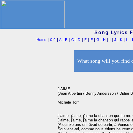
Song Lyrics 
Home
|
0-9
|
A
|
B
|
C
|
D
|
E
|
F
|
G
|
H
|
I
|
J
|
K
|
L
|
What song will you find 
J'AIME

(Jean Albertini / Benny Andersson / Didier B
Michèle Torr

J'aime, j'aime, j'aime la chanson que tu me 
J'aime, j'aime, j'aime la chanson qui rappell
(A quinze ans on rêvait de partir, à Venise où
Souviens-toi, comme nous étions heureux qu