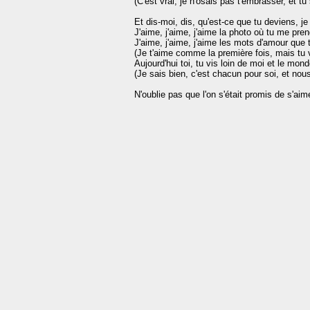
(C'est vrai, je n'osais pas t'embrasser, et tu s
Et dis-moi, dis, qu'est-ce que tu deviens, je
J'aime, j'aime, j'aime la photo où tu me pren
J'aime, j'aime, j'aime les mots d'amour que t
(Je t'aime comme la première fois, mais tu v
Aujourd'hui toi, tu vis loin de moi et le monde
(Je sais bien, c'est chacun pour soi, et nou