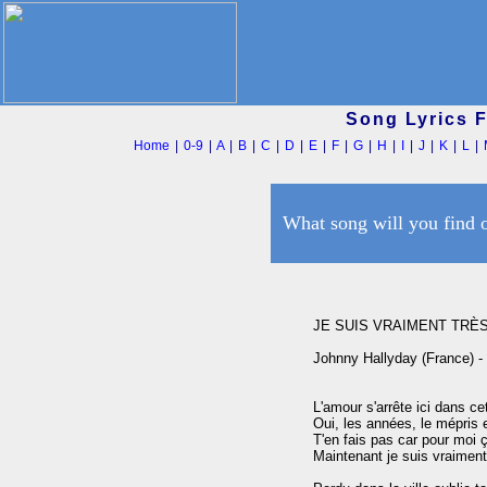
Song Lyrics 
Home
|
0-9
|
A
|
B
|
C
|
D
|
E
|
F
|
G
|
H
|
I
|
J
|
K
|
L
|
What song will you find 
JE SUIS VRAIMENT TRÈS
Johnny Hallyday (France) - 
L'amour s'arrête ici dans ce
Oui, les années, le mépris 
T'en fais pas car pour moi ç
Maintenant je suis vraiment 