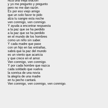
reza una vieja oración

y yo me pregunto y pregunto

pero no me dan razón.

Es por eso viejo amigo

que un solo favor te pido

alza tu sangre esta noche

ven conmigo, ven conmigo.

Y ayuda a encontrar respuesta

a la paz que se ha perdido

a la paz que se ha perdido

en el mundo de los hombres

como un niño sin saber.

Y cada madre que pase

con un hijo en las entrañas,

sabrá que la paz del mundo

es un viento que acaricia

y que crece en el amor.

Ven conmigo, ven conmigo.

Y por cada hombre que nazca

cada soldado que vuelva

la sonrisa de una novia

la alegría de una madre

en tu pecho cantará.
