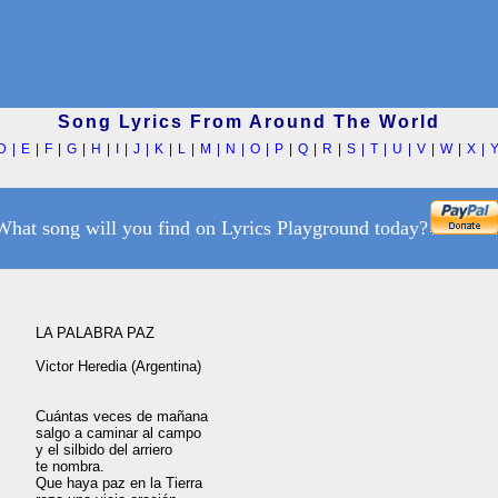
Song Lyrics From Around The World
D
|
E
|
F
|
G
|
H
|
I
|
J
|
K
|
L
|
M
|
N
|
O
|
P
|
Q
|
R
|
S
|
T
|
U
|
V
|
W
|
X
|
What song will you find on Lyrics Playground today?
LA PALABRA PAZ

Victor Heredia (Argentina)

Cuántas veces de mañana

salgo a caminar al campo

y el silbido del arriero

te nombra.

Que haya paz en la Tierra
