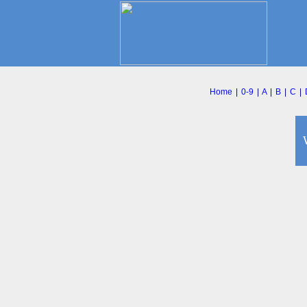
Home
|
0-9
|
A
|
B
|
C
|