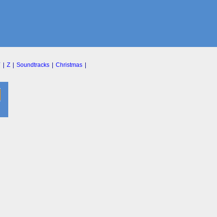
Y
|
Z
|
Soundtracks
|
Christmas
|