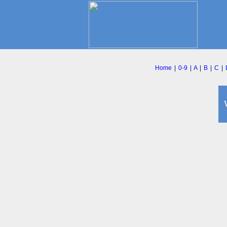
Home
|
0-9
|
A
|
B
|
C
|