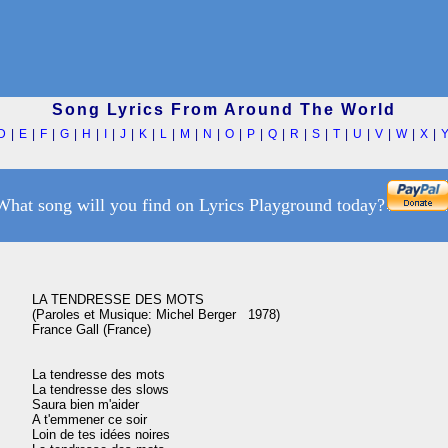
Song Lyrics From Around The World
D
|
E
|
F
|
G
|
H
|
I
|
J
|
K
|
L
|
M
|
N
|
O
|
P
|
Q
|
R
|
S
|
T
|
U
|
V
|
W
|
X
|
What song will you find on Lyrics Playground today?
LA TENDRESSE DES MOTS

(Paroles et Musique: Michel Berger   1978)

France Gall (France)

La tendresse des mots

La tendresse des slows

Saura bien m'aider

A t'emmener ce soir

Loin de tes idées noires
