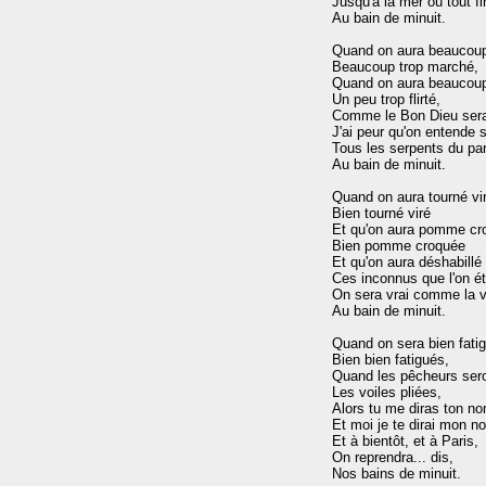
Jusqu'à la mer où tout fin
Au bain de minuit.

Quand on aura beaucoup
Beaucoup trop marché,

Quand on aura beaucoup f
Un peu trop flirté,

Comme le Bon Dieu sera
J'ai peur qu'on entende si
Tous les serpents du par
Au bain de minuit.

Quand on aura tourné vir
Bien tourné viré

Et qu'on aura pomme cro
Bien pomme croquée

Et qu'on aura déshabillé

Ces inconnus que l'on éta
On sera vrai comme la vi
Au bain de minuit.

Quand on sera bien fatig
Bien bien fatigués,

Quand les pêcheurs seron
Les voiles pliées,

Alors tu me diras ton no
Et moi je te dirai mon no
Et à bientôt, et à Paris,

On reprendra... dis,
