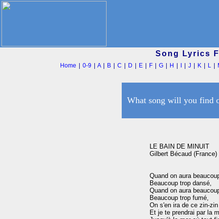
Song Lyrics 
Home
|
0-9
|
A
|
B
|
C
|
D
|
E
|
F
|
G
|
H
|
I
|
J
|
K
|
L
|
What song will you find 
LE BAIN DE MINUIT

Gilbert Bécaud (France)

Quand on aura beaucoup
Beaucoup trop dansé,

Quand on aura beaucoup
Beaucoup trop fumé,

On s'en ira de ce zin-zin

Et je te prendrai par la m