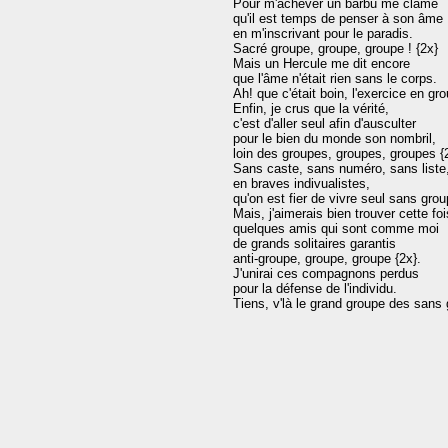
Pour m'achever un barbu me clame

qu'il est temps de penser à son âme

en m'inscrivant pour le paradis.

Sacré groupe, groupe, groupe ! {2x}

Mais un Hercule me dit encore

que l'âme n'était rien sans le corps.

Ah! que c'était boin, l'exercice en gr
Enfin, je crus que la vérité,

c'est d'aller seul afin d'ausculter

pour le bien du monde son nombril,

loin des groupes, groupes, groupes {2
Sans caste, sans numéro, sans liste,
en braves indivualistes,

qu'on est fier de vivre seul sans grou
Mais, j'aimerais bien trouver cette foi
quelques amis qui sont comme moi

de grands solitaires garantis

anti-groupe, groupe, groupe {2x}.

J'unirai ces compagnons perdus

pour la défense de l'individu.
