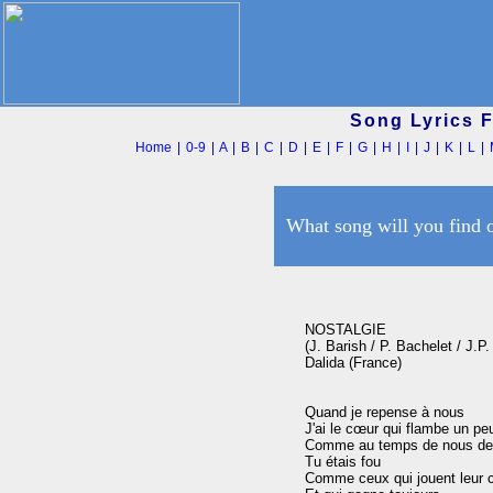
Song Lyrics 
Home
|
0-9
|
A
|
B
|
C
|
D
|
E
|
F
|
G
|
H
|
I
|
J
|
K
|
L
|
What song will you find 
NOSTALGIE

(J. Barish / P. Bachelet / J.P.
Dalida (France)

Quand je repense à nous

J'ai le cœur qui flambe un peu
Comme au temps de nous de
Tu étais fou

Comme ceux qui jouent leur c