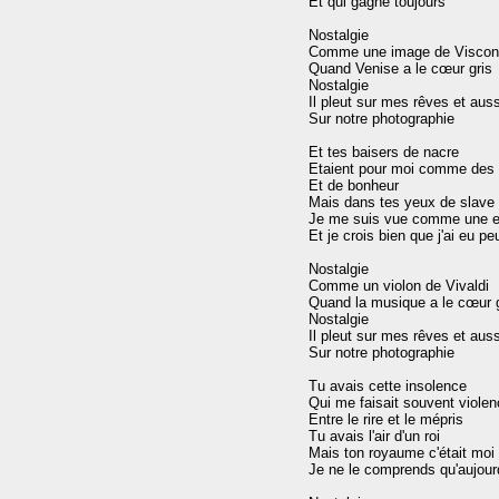
Et qui gagne toujours

Nostalgie

Comme une image de Viscont
Quand Venise a le cœur gris

Nostalgie

Il pleut sur mes rêves et aussi
Sur notre photographie

Et tes baisers de nacre

Etaient pour moi comme des 
Et de bonheur

Mais dans tes yeux de slave

Je me suis vue comme une e
Et je crois bien que j'ai eu peu
Nostalgie

Comme un violon de Vivaldi

Quand la musique a le cœur g
Nostalgie

Il pleut sur mes rêves et aussi
Sur notre photographie

Tu avais cette insolence

Qui me faisait souvent violen
Entre le rire et le mépris

Tu avais l'air d'un roi

Mais ton royaume c'était moi

Je ne le comprends qu'aujourd