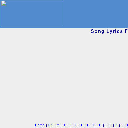
Song Lyrics 
Home
|
0-9
|
A
|
B
|
C
|
D
|
E
|
F
|
G
|
H
|
I
|
J
|
K
|
L
|