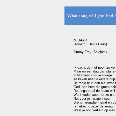
What song will you find 
40 JAAR

(Armath / Denis Peirs)

Jimmy Frey (Belgium)

Ik dacht dat het nooit zo ve
Maar op een dag dan sta je 
's Morgens voor je spiegel

Te kijken naar je eerste grijz
De radio brult een nieuwste 
God, hoe heet die groep ook
De jongste zal de naam wel
Want vader weet het zo niet
Net voor je't vragen wou

Brengt vrouwlief hemd en da
Is het echt dezelfde vrouw

Waar je ooit verliefd op was 