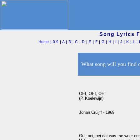
Song Lyrics 
Home
|
0-9
|
A
|
B
|
C
|
D
|
E
|
F
|
G
|
H
|
I
|
J
|
K
|
L
|
What song will you find 
OEI, OEI, OEI

(P. Koelewijn)

Johan Cruijff - 1969

Oei, oei, oei dat was me weer een 