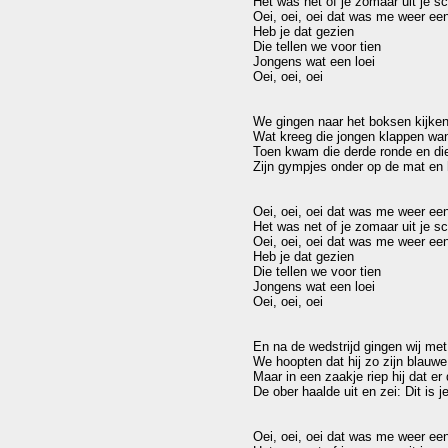
Het was net of je zomaar uit je s
Oei, oei, oei dat was me weer een 
Heb je dat gezien

Die tellen we voor tien

Jongens wat een loei

Oei, oei, oei

We gingen naar het boksen kijken
Wat kreeg die jongen klappen wan
Toen kwam die derde ronde en die 
Zijn gympjes onder op de mat en hi
Oei, oei, oei dat was me weer een 
Het was net of je zomaar uit je s
Oei, oei, oei dat was me weer een 
Heb je dat gezien

Die tellen we voor tien

Jongens wat een loei

Oei, oei, oei

En na de wedstrijd gingen wij met
We hoopten dat hij zo zijn blauwe
Maar in een zaakje riep hij dat er
De ober haalde uit en zei: Dit is je
Oei, oei, oei dat was me weer een 