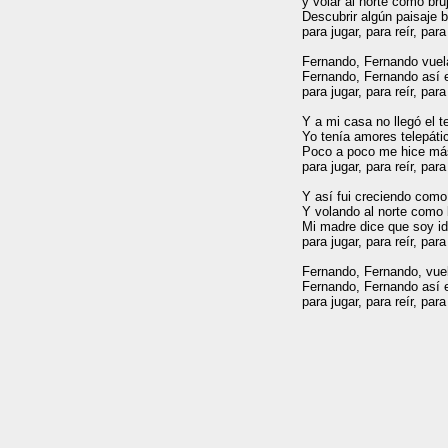
y volar al norte como brúj
Descubrir algún paisaje bí
para jugar, para reír, para l
Fernando, Fernando vuela
Fernando, Fernando así es
para jugar, para reír, para l
Y a mi casa no llegó el te
Yo tenía amores telepátic
Poco a poco me hice más
para jugar, para reír, para l
Y así fui creciendo como 
Y volando al norte como b
Mi madre dice que soy idé
para jugar, para reír, para l
Fernando, Fernando, vuela
Fernando, Fernando así es