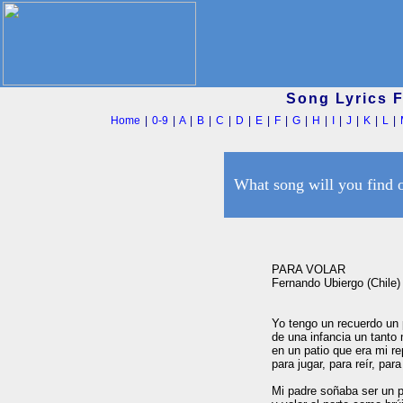
Song Lyrics 
Home
|
0-9
|
A
|
B
|
C
|
D
|
E
|
F
|
G
|
H
|
I
|
J
|
K
|
L
|
What song will you find 
PARA VOLAR

Fernando Ubiergo (Chile) 
Yo tengo un recuerdo un 
de una infancia un tanto 
en un patio que era mi rep
para jugar, para reír, para l
Mi padre soñaba ser un pá