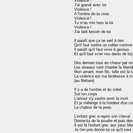
Violence !

J'ai grandi avec toi

Violence !

A l'ombre de ta croix

Violence !

Tu m'as mis hors la loi

Violence !

J'ai tant besoin de toi

Il paraît que ça ne sert à rien

Qu'il faut mettre un collier comme 
Il paraît qu'il faut vivre à genoux

Et qu'il faut scier nos dents de lou
Dès demain tous en chœur par mill
Les oiseaux vont chanter la liberté
Mon amant, mon fils, telle est la lo
La violence est ma tendresse à mo
{au Refrain}

Il y a de l'ombre et du soleil

Sur ton corps

L'amour s'y vautre avec la mort

Et je mélange à la froideur d'un co
La chaleur de ta peau

L'enfant grec a repris son cheval

Donne-lui de la poudre et puis des 
Il est là l'enfant grec aux yeux ble
Je t'en prie donne-lui ce qu'il veut
