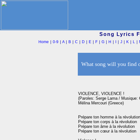
Song Lyrics 
Home
|
0-9
|
A
|
B
|
C
|
D
|
E
|
F
|
G
|
H
|
I
|
J
|
K
|
L
|
What song will you find 
VIOLENCE, VIOLENCE !

(Paroles: Serge Lama / Musique: C
Mélina Mercouri (Greece)

Prépare ton homme à la révolution
Prépare ton corps à la révolution

Prépare ton âme à la révolution

Prépare ton cœur à la révolution
