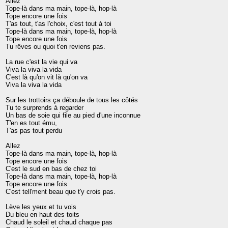
Allez

Tope-là dans ma main, tope-là, hop-là

Tope encore une fois

T'as tout, t'as l'choix, c'est tout à toi

Tope-là dans ma main, tope-là, hop-là

Tope encore une fois

Tu rêves ou quoi t'en reviens pas.

La rue c'est la vie qui va

Viva la viva la vida

C'est là qu'on vit là qu'on va

Viva la viva la vida

Sur les trottoirs ça déboule de tous les côtés

Tu te surprends à regarder

Un bas de soie qui file au pied d'une inconnue

T'en es tout ému,

T'as pas tout perdu

Allez

Tope-là dans ma main, tope-là, hop-là

Tope encore une fois

C'est le sud en bas de chez toi

Tope-là dans ma main, tope-là, hop-là

Tope encore une fois

C'est tell'ment beau que t'y crois pas.

Lève les yeux et tu vois

Du bleu en haut des toits

Chaud le soleil et chaud chaque pas
