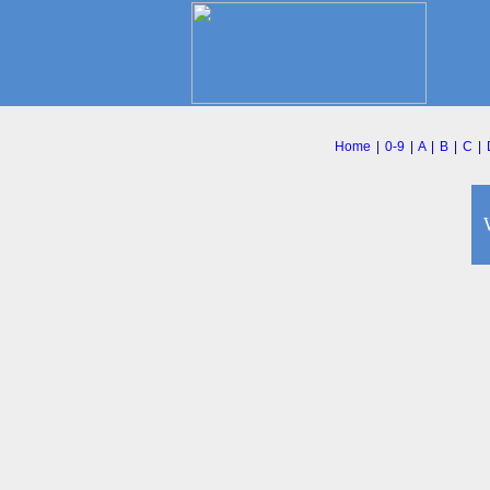
Home
|
0-9
|
A
|
B
|
C
|