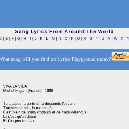
Song Lyrics From Around The World
D
|
E
|
F
|
G
|
H
|
I
|
J
|
K
|
L
|
M
|
N
|
O
|
P
|
Q
|
R
|
S
|
T
|
U
|
V
|
W
|
X
|
What song will you find on Lyrics Playground today?
VIVA LA VIDA

Michel Fugain (France) - 1986

Tu claques la porte et tu descends l'escalier

T'arrives en bas, la rue est là

C'est plein de bruits d'odeurs et de fruits défendus

Et c'est qu'un début

Et t'as pas tout vu
