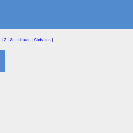
Y
|
Z
|
Soundtracks
|
Christmas
|